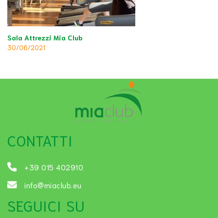
Sala Attrezzi Mia Club
30/06/2021
CONTATTI
+39 015 402910
info@miaclub.eu
SEGUICI SU