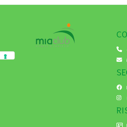
CO
SE
RI