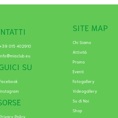
SITE MAP
NTATTI
Chi Siamo
+39 015 402910
Attività
info@miaclub.eu
Promo
GUICI SU
Eventi
Facebook
Fotogallery
Instagram
Videogallery
SORSE
Su di Noi
Shop
Privacy Policy